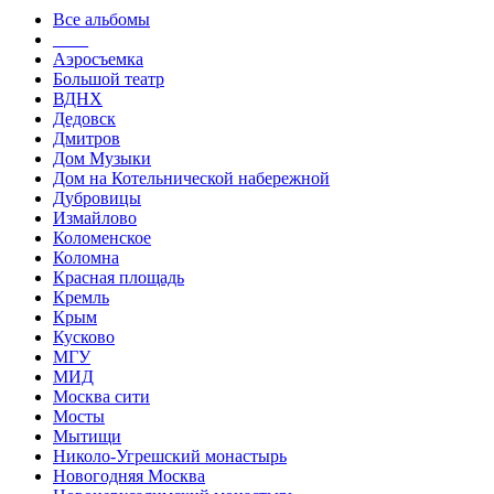
Все альбомы
____
Аэросъемка
Большой театр
ВДНХ
Дедовск
Дмитров
Дом Музыки
Дом на Котельнической набережной
Дубровицы
Измайлово
Коломенское
Коломна
Красная площадь
Кремль
Крым
Кусково
МГУ
МИД
Москва сити
Мосты
Мытищи
Николо-Угрешский монастырь
Новогодняя Москва