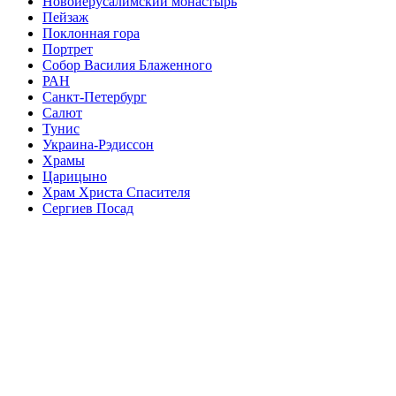
Новоиерусалимский монастырь
Пейзаж
Поклонная гора
Портрет
Собор Василия Блаженного
РАН
Санкт-Петербург
Салют
Тунис
Украина-Рэдиссон
Храмы
Царицыно
Храм Христа Спасителя
Сергиев Посад