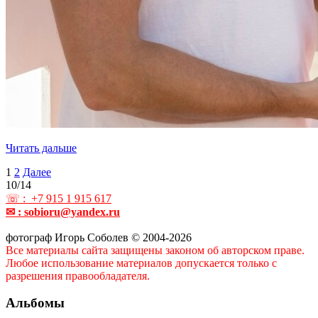
Читать дальше
Пагинация
1
2
Далее
10/14
записей
☏ : +7 915 1 915 617
✉ : sobioru@yandex.ru
фотограф Игорь Соболев © 2004-2026
Все материалы сайта защищены законом об авторском праве.
Любое использование материалов допускается только с
разрешения правообладателя.
Альбомы