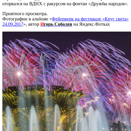
оторвался на ВДНХ с ракурсом на фонтан «Дружбы народов».
Приятного просмотра.
Фотографии в альбоме «
Фейерверк на фестивале «Круг света»
24.09.2017
», автор
И
горь Соболев
на Яндекс.Фотках