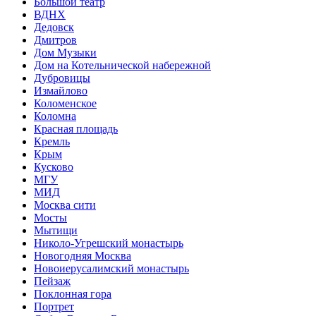
Большой театр
ВДНХ
Дедовск
Дмитров
Дом Музыки
Дом на Котельнической набережной
Дубровицы
Измайлово
Коломенское
Коломна
Красная площадь
Кремль
Крым
Кусково
МГУ
МИД
Москва сити
Мосты
Мытищи
Николо-Угрешский монастырь
Новогодняя Москва
Новоиерусалимский монастырь
Пейзаж
Поклонная гора
Портрет