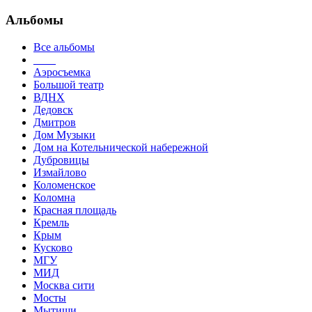
Альбомы
Все альбомы
____
Аэросъемка
Большой театр
ВДНХ
Дедовск
Дмитров
Дом Музыки
Дом на Котельнической набережной
Дубровицы
Измайлово
Коломенское
Коломна
Красная площадь
Кремль
Крым
Кусково
МГУ
МИД
Москва сити
Мосты
Мытищи