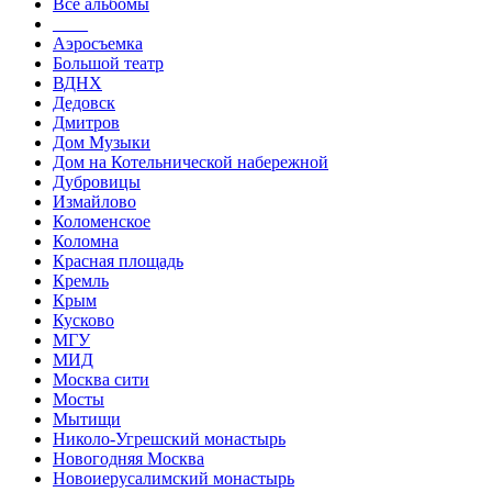
Все альбомы
____
Аэросъемка
Большой театр
ВДНХ
Дедовск
Дмитров
Дом Музыки
Дом на Котельнической набережной
Дубровицы
Измайлово
Коломенское
Коломна
Красная площадь
Кремль
Крым
Кусково
МГУ
МИД
Москва сити
Мосты
Мытищи
Николо-Угрешский монастырь
Новогодняя Москва
Новоиерусалимский монастырь