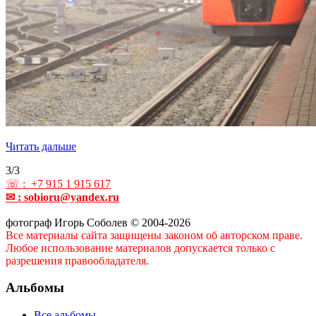
Читать дальше
3/3
☏ : +7 915 1 915 617
✉ : sobioru@yandex.ru
фотограф Игорь Соболев © 2004-2026
Все материалы сайта защищены законом об авторском праве.
Любое использование материалов допускается только с
разрешения правообладателя.
Альбомы
Все альбомы