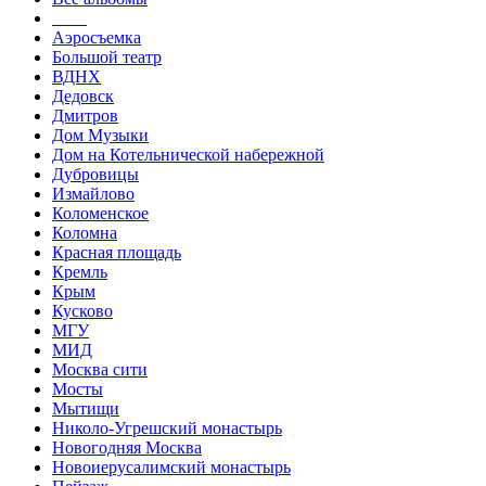
____
Аэросъемка
Большой театр
ВДНХ
Дедовск
Дмитров
Дом Музыки
Дом на Котельнической набережной
Дубровицы
Измайлово
Коломенское
Коломна
Красная площадь
Кремль
Крым
Кусково
МГУ
МИД
Москва сити
Мосты
Мытищи
Николо-Угрешский монастырь
Новогодняя Москва
Новоиерусалимский монастырь