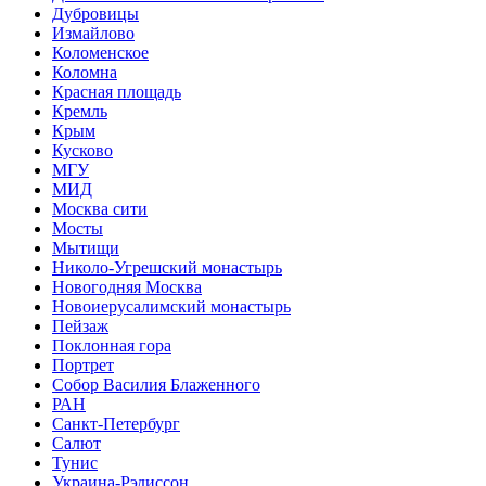
Дубровицы
Измайлово
Коломенское
Коломна
Красная площадь
Кремль
Крым
Кусково
МГУ
МИД
Москва сити
Мосты
Мытищи
Николо-Угрешский монастырь
Новогодняя Москва
Новоиерусалимский монастырь
Пейзаж
Поклонная гора
Портрет
Собор Василия Блаженного
РАН
Санкт-Петербург
Салют
Тунис
Украина-Рэдиссон