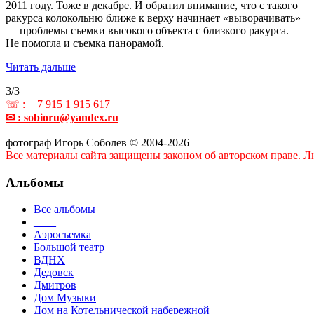
2011 году. Тоже в декабре. И обратил внимание, что с такого
ракурса колокольню ближе к верху начинает «выворачивать»
— проблемы съемки высокого объекта с близкого ракурса.
Не помогла и съемка панорамой.
Читать дальше
3/3
☏ : +7 915 1 915 617
✉ : sobioru@yandex.ru
фотограф Игорь Соболев © 2004-2026
Все материалы сайта защищены законом об авторском праве. Лю
Альбомы
Все альбомы
____
Аэросъемка
Большой театр
ВДНХ
Дедовск
Дмитров
Дом Музыки
Дом на Котельнической набережной