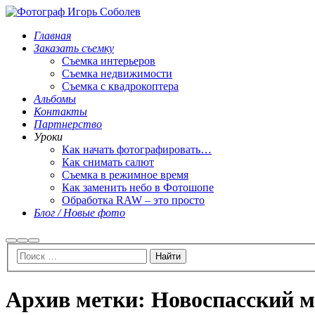
Главная
Заказать съемку
Съемка интерьеров
Съемка недвижимости
Съемка с квадрокоптера
Альбомы
Контакты
Партнерство
Уроки
Как начать фотографировать…
Как снимать салют
Съемка в режимное время
Как заменить небо в Фотошопе
Обработка RAW – это просто
Блог / Новые фото
Найти
Больше
Главное
информации
меню
Архив метки:
Новоспасский 