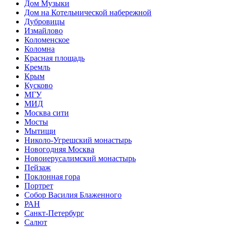
Дом Музыки
Дом на Котельнической набережной
Дубровицы
Измайлово
Коломенское
Коломна
Красная площадь
Кремль
Крым
Кусково
МГУ
МИД
Москва сити
Мосты
Мытищи
Николо-Угрешский монастырь
Новогодняя Москва
Новоиерусалимский монастырь
Пейзаж
Поклонная гора
Портрет
Собор Василия Блаженного
РАН
Санкт-Петербург
Салют