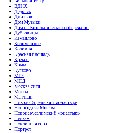
Большой театр
ВДНХ
Дедовск
Дмитров
Дом Музыки
Дом на Котельнической набережной
Дубровицы
Измайлово
Коломенское
Коломна
Красная площадь
Кремль
Крым
Кусково
МГУ
МИД
Москва сити
Мосты
Мытищи
Николо-Угрешский монастырь
Новогодняя Москва
Новоиерусалимский монастырь
Пейзаж
Поклонная гора
Портрет