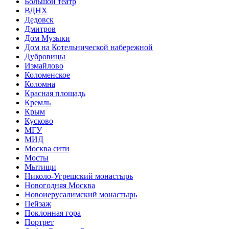
Большой театр
ВДНХ
Дедовск
Дмитров
Дом Музыки
Дом на Котельнической набережной
Дубровицы
Измайлово
Коломенское
Коломна
Красная площадь
Кремль
Крым
Кусково
МГУ
МИД
Москва сити
Мосты
Мытищи
Николо-Угрешский монастырь
Новогодняя Москва
Новоиерусалимский монастырь
Пейзаж
Поклонная гора
Портрет