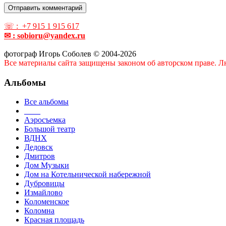
☏ : +7 915 1 915 617
✉ : sobioru@yandex.ru
фотограф Игорь Соболев © 2004-2026
Все материалы сайта защищены законом об авторском праве. Лю
Альбомы
Все альбомы
____
Аэросъемка
Большой театр
ВДНХ
Дедовск
Дмитров
Дом Музыки
Дом на Котельнической набережной
Дубровицы
Измайлово
Коломенское
Коломна
Красная площадь