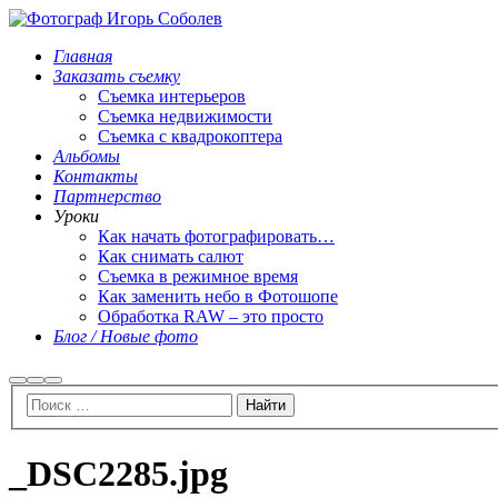
Главная
Заказать съемку
Съемка интерьеров
Съемка недвижимости
Съемка с квадрокоптера
Альбомы
Контакты
Партнерство
Уроки
Как начать фотографировать…
Как снимать салют
Съемка в режимное время
Как заменить небо в Фотошопе
Обработка RAW – это просто
Блог / Новые фото
Найти
Больше
Главное
информации
меню
_DSC2285.jpg