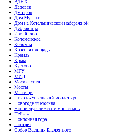
ВДНХ
Дедовск
Дмитров
Дом Музыки
Дом на Котельнической набережной
Дубровицы
Измайлово
Коломенское
Коломна
Красная площадь
Кремль
Крым
Кусково
МГУ
МИД
Москва сити
Мосты
Мытищи
Николо-Угрешский монастырь
Новогодняя Москва
Новоиерусалимский монастырь
Пейзаж
Поклонная гора
Портрет
Собор Василия Блаженного