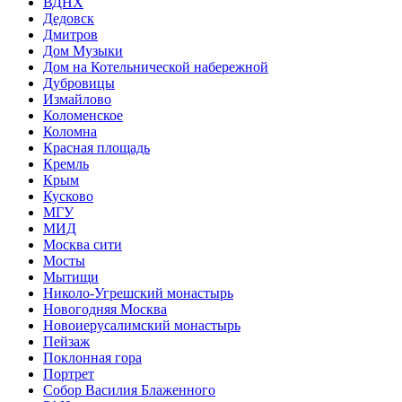
ВДНХ
Дедовск
Дмитров
Дом Музыки
Дом на Котельнической набережной
Дубровицы
Измайлово
Коломенское
Коломна
Красная площадь
Кремль
Крым
Кусково
МГУ
МИД
Москва сити
Мосты
Мытищи
Николо-Угрешский монастырь
Новогодняя Москва
Новоиерусалимский монастырь
Пейзаж
Поклонная гора
Портрет
Собор Василия Блаженного