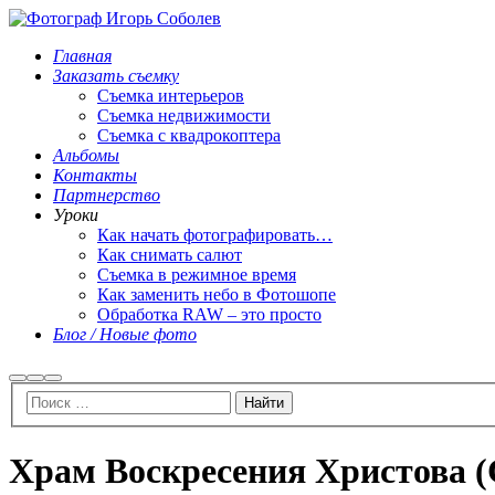
Главная
Заказать съемку
Съемка интерьеров
Съемка недвижимости
Съемка с квадрокоптера
Альбомы
Контакты
Партнерство
Уроки
Как начать фотографировать…
Как снимать салют
Съемка в режимное время
Как заменить небо в Фотошопе
Обработка RAW – это просто
Блог / Новые фото
Найти
Больше
Главное
информации
меню
Храм Воскресения Христова (