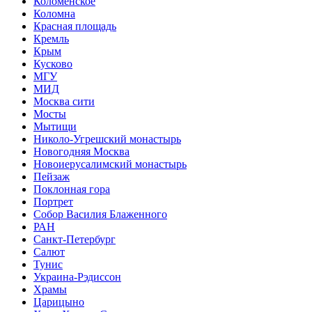
Коломенское
Коломна
Красная площадь
Кремль
Крым
Кусково
МГУ
МИД
Москва сити
Мосты
Мытищи
Николо-Угрешский монастырь
Новогодняя Москва
Новоиерусалимский монастырь
Пейзаж
Поклонная гора
Портрет
Собор Василия Блаженного
РАН
Санкт-Петербург
Салют
Тунис
Украина-Рэдиссон
Храмы
Царицыно