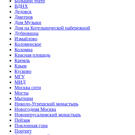
Большой театр
ВДНХ
Дедовск
Дмитров
Дом Музыки
Дом на Котельнической набережной
Дубровицы
Измайлово
Коломенское
Коломна
Красная площадь
Кремль
Крым
Кусково
МГУ
МИД
Москва сити
Мосты
Мытищи
Николо-Угрешский монастырь
Новогодняя Москва
Новоиерусалимский монастырь
Пейзаж
Поклонная гора
Портрет