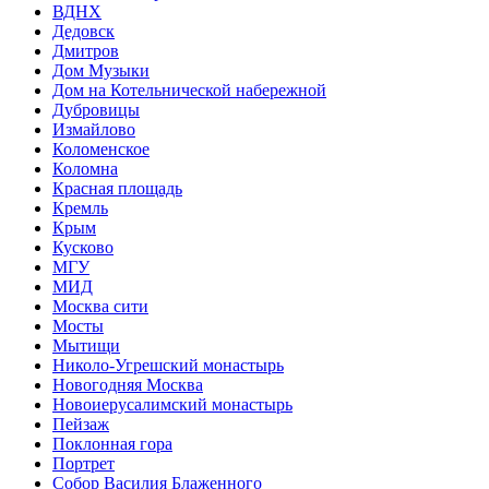
ВДНХ
Дедовск
Дмитров
Дом Музыки
Дом на Котельнической набережной
Дубровицы
Измайлово
Коломенское
Коломна
Красная площадь
Кремль
Крым
Кусково
МГУ
МИД
Москва сити
Мосты
Мытищи
Николо-Угрешский монастырь
Новогодняя Москва
Новоиерусалимский монастырь
Пейзаж
Поклонная гора
Портрет
Собор Василия Блаженного