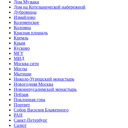
Дом Музыки
Дом на Котельнической набережной
Дубровицы
Измайлово
Коломенское
Коломна
Красная площадь
Кремль
Крым
Кусково
МГУ
МИД
Москва сити
Мосты
Мытищи
Николо-Угрешский монастырь
Новогодняя Москва
Новоиерусалимский монастырь
Пейзаж
Поклонная гора
Портрет
Собор Василия Блаженного
РАН
Санкт-Петербург
Салют