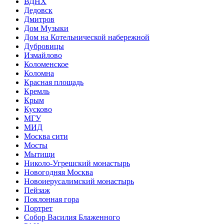
ВДНХ
Дедовск
Дмитров
Дом Музыки
Дом на Котельнической набережной
Дубровицы
Измайлово
Коломенское
Коломна
Красная площадь
Кремль
Крым
Кусково
МГУ
МИД
Москва сити
Мосты
Мытищи
Николо-Угрешский монастырь
Новогодняя Москва
Новоиерусалимский монастырь
Пейзаж
Поклонная гора
Портрет
Собор Василия Блаженного