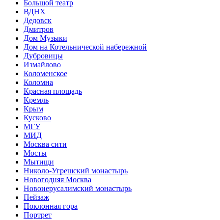
Большой театр
ВДНХ
Дедовск
Дмитров
Дом Музыки
Дом на Котельнической набережной
Дубровицы
Измайлово
Коломенское
Коломна
Красная площадь
Кремль
Крым
Кусково
МГУ
МИД
Москва сити
Мосты
Мытищи
Николо-Угрешский монастырь
Новогодняя Москва
Новоиерусалимский монастырь
Пейзаж
Поклонная гора
Портрет