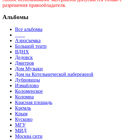
разрешения правообладателя.
Альбомы
Все альбомы
____
Аэросъемка
Большой театр
ВДНХ
Дедовск
Дмитров
Дом Музыки
Дом на Котельнической набережной
Дубровицы
Измайлово
Коломенское
Коломна
Красная площадь
Кремль
Крым
Кусково
МГУ
МИД
Москва сити