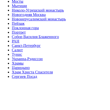
Мосты
Мытищи
Николо-Угрешский монастырь
Новогодняя Москва
Новоиерусалимский монастырь
Пейзаж
Поклонная гора
Портрет
Собор Василия Блаженного
РАН
Санкт-Петербург
Салют
Тунис
Украина-Рэдиссон
Храмы
Царицыно
Храм Христа Спасителя
Сергиев Посад