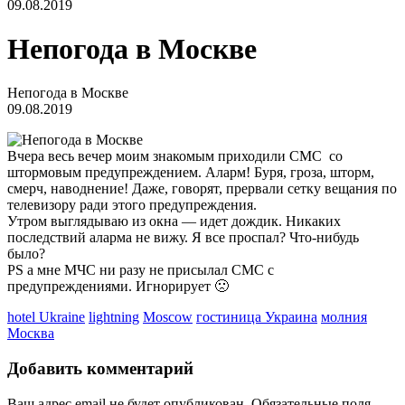
09.08.2019
Непогода в Москве
Непогода в Москве
09.08.2019
Вчера весь вечер моим знакомым приходили СМС со
штормовым предупреждением. Аларм! Буря, гроза, шторм,
смерч, наводнение! Даже, говорят, прервали сетку вещания по
телевизору ради этого предупреждения.
Утром выглядываю из окна — идет дождик. Никаких
последствий аларма не вижу. Я все проспал? Что-нибудь
было?
PS а мне МЧС ни разу не присылал СМС с
предупреждениями. Игнорирует 🙁
hotel Ukraine
lightning
Moscow
гостиница Украина
молния
Москва
Добавить комментарий
Ваш адрес email не будет опубликован.
Обязательные поля