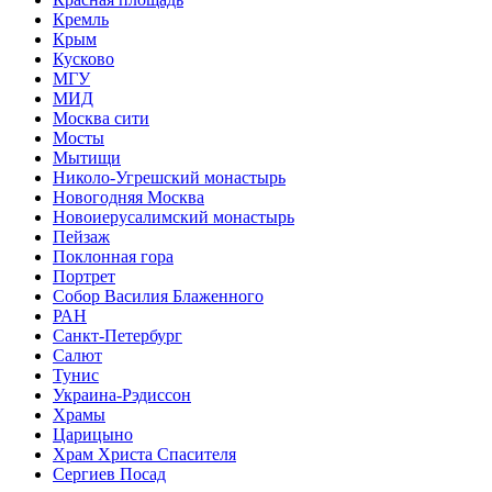
Кремль
Крым
Кусково
МГУ
МИД
Москва сити
Мосты
Мытищи
Николо-Угрешский монастырь
Новогодняя Москва
Новоиерусалимский монастырь
Пейзаж
Поклонная гора
Портрет
Собор Василия Блаженного
РАН
Санкт-Петербург
Салют
Тунис
Украина-Рэдиссон
Храмы
Царицыно
Храм Христа Спасителя
Сергиев Посад