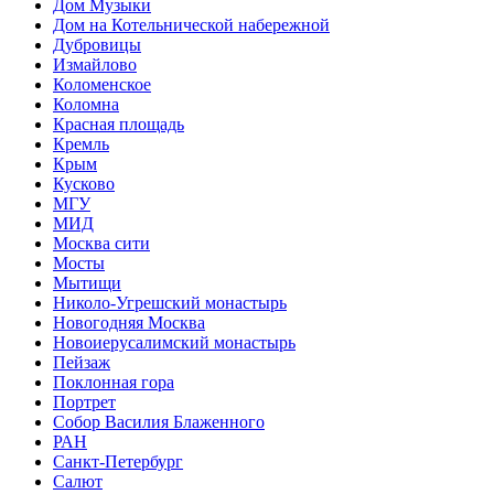
Дом Музыки
Дом на Котельнической набережной
Дубровицы
Измайлово
Коломенское
Коломна
Красная площадь
Кремль
Крым
Кусково
МГУ
МИД
Москва сити
Мосты
Мытищи
Николо-Угрешский монастырь
Новогодняя Москва
Новоиерусалимский монастырь
Пейзаж
Поклонная гора
Портрет
Собор Василия Блаженного
РАН
Санкт-Петербург
Салют