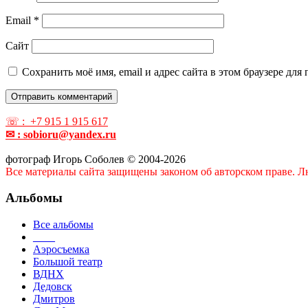
Email
*
Сайт
Сохранить моё имя, email и адрес сайта в этом браузере д
☏ : +7 915 1 915 617
✉ : sobioru@yandex.ru
фотограф Игорь Соболев © 2004-2026
Все материалы сайта защищены законом об авторском праве. Лю
Альбомы
Все альбомы
____
Аэросъемка
Большой театр
ВДНХ
Дедовск
Дмитров