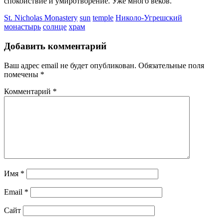
спокойствие и умиротворение. Уже много веков.
St. Nicholas Monastery
sun
temple
Николо-Угрешский
монастырь
солнце
храм
Добавить комментарий
Ваш адрес email не будет опубликован.
Обязательные поля
помечены
*
Комментарий
*
Имя
*
Email
*
Сайт