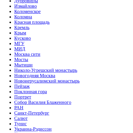
Дубровицы
Измайлово
Коломенское
Коломна
Красная площадь
Кремль
Крым
Кусково
МГУ
МИД
Москва сити
Мосты
Мытищи
Николо-Угрешский монастырь
Новогодняя Москва
Новоиерусалимский монастырь
Пейзаж
Поклонная гора
Портрет
Собор Василия Блаженного
РАН
Санкт-Петербург
Салют
Тунис
Украина-Рэдиссон