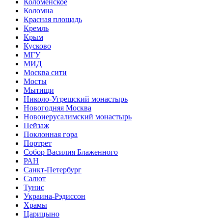
Коломенское
Коломна
Красная площадь
Кремль
Крым
Кусково
МГУ
МИД
Москва сити
Мосты
Мытищи
Николо-Угрешский монастырь
Новогодняя Москва
Новоиерусалимский монастырь
Пейзаж
Поклонная гора
Портрет
Собор Василия Блаженного
РАН
Санкт-Петербург
Салют
Тунис
Украина-Рэдиссон
Храмы
Царицыно