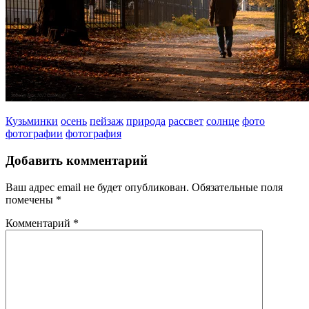
Кузьминки
осень
пейзаж
природа
рассвет
солнце
фото
фотографии
фотография
Добавить комментарий
Ваш адрес email не будет опубликован.
Обязательные поля
помечены
*
Комментарий
*