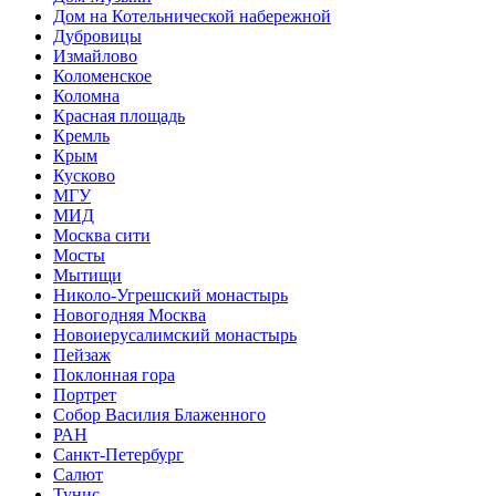
Дом на Котельнической набережной
Дубровицы
Измайлово
Коломенское
Коломна
Красная площадь
Кремль
Крым
Кусково
МГУ
МИД
Москва сити
Мосты
Мытищи
Николо-Угрешский монастырь
Новогодняя Москва
Новоиерусалимский монастырь
Пейзаж
Поклонная гора
Портрет
Собор Василия Блаженного
РАН
Санкт-Петербург
Салют
Тунис