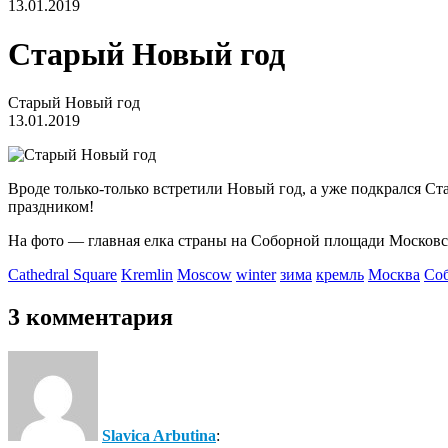
13.01.2019
Старый Новый год
Старый Новый год
13.01.2019
Вроде только-только встретили Новый год, а уже подкрался Ст
праздником!
На фото — главная елка страны на Соборной площади Московс
Cathedral Square
Kremlin
Moscow
winter
зима
кремль
Москва
Со
3 комментария
Slavica Arbutina
: