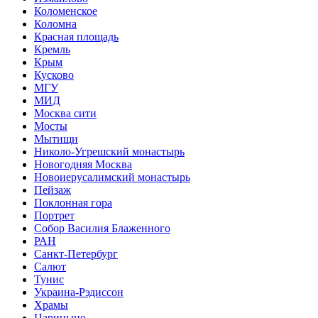
Коломенское
Коломна
Красная площадь
Кремль
Крым
Кусково
МГУ
МИД
Москва сити
Мосты
Мытищи
Николо-Угрешский монастырь
Новогодняя Москва
Новоиерусалимский монастырь
Пейзаж
Поклонная гора
Портрет
Собор Василия Блаженного
РАН
Санкт-Петербург
Салют
Тунис
Украина-Рэдиссон
Храмы
Царицыно