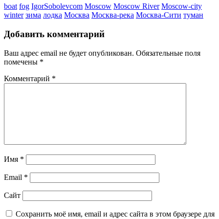
boat
fog
IgorSobolevcom
Moscow
Moscow River
Moscow-city
winter
зима
лодка
Москва
Москва-река
Москва-Сити
туман
Добавить комментарий
Ваш адрес email не будет опубликован.
Обязательные поля
помечены
*
Комментарий
*
Имя
*
Email
*
Сайт
Сохранить моё имя, email и адрес сайта в этом браузере для